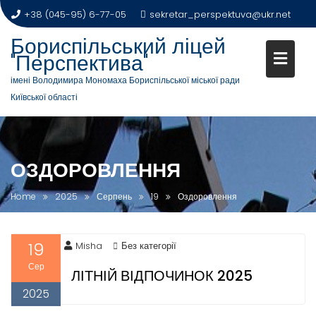
+38 (045-95) 6-77-05
sekretar_perspektuva@ukr.net
Бориспільський ліцей
"Перспектива"
імені Володимира Мономаха Бориспільської міської ради
Київської області
ОЗДОРОВЛЕННЯ
Home
2025
Серпень
19
Оздоровлення
19
Misha
Без категорії
Сер
ЛІТНІЙ ВІДПОЧИНОК 2025
2025