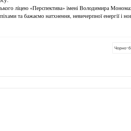
льського ліцею «Перспектива» імені Володимира Моном
хами та бажаємо натхнення, невичерпної енергії і но
Чорно-бі