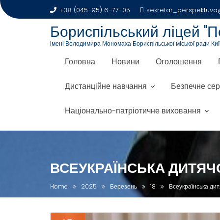
+38 (045-95) 6-77-05
sekretar_perspektuva@
Бориспільський ліцей "П
імені Володимира Мономаха Бориспільської міської ради Київ
Головна
Новини
Оголошення
Дистанційне навчання
Безпечне се
Національно-патріотичне виховання
ВСЕУКРАЇНСЬКА ДИТЯЧ
Home
2025
Березень
18
Всеукраїнська дит