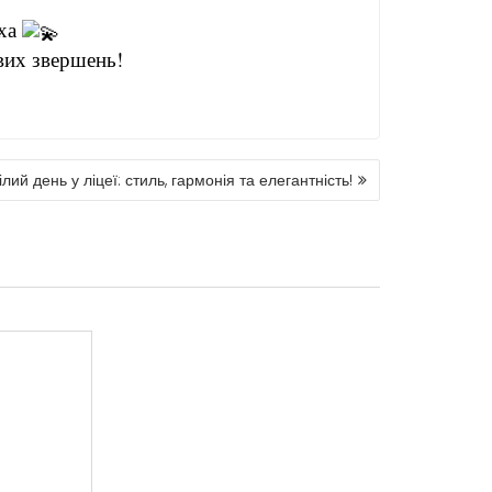
аха
вих звершень!
лий день у ліцеї: стиль, гармонія та елегантність!