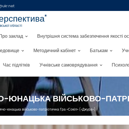
ukr.net
ерспектива"
ської області
Про заклад
Внутрішня система забезпечення якості ос
редовище
Методичний кабінет
Батькам
Уч
Час підлітків
Учнівське самоврядування
Психоло
О-ЮНАЦЬКА ВІЙСЬКОВО-ПАТРІО
ячо-юнацька військово-патріотична Гра «Сокіл» («Джура»)