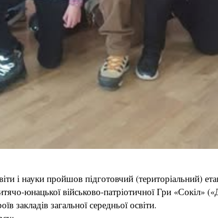
світи і науки пройшов підготовчий (територіальний) ет
дитячо-юнацької військово-патріотичної Гри «Сокіл» («
їв закладів загальної середньої освіти.
рсу: