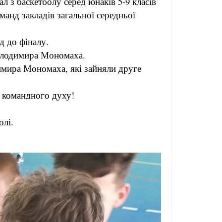
л з баскетболу серед юнаків 5-9 класів
оманд закладів загальної середньої
д до фіналу.
Володимира Мономаха.
имира Мономаха, які зайняли друге
 командного духу!
олі.