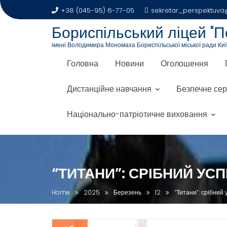
+38 (045-95) 6-77-05
sekretar_perspektuva@
Бориспільський ліцей "П
імені Володимира Мономаха Бориспільської міської ради Київ
Головна
Новини
Оголошення
Дистанційне навчання
Безпечне се
Національно-патріотичне виховання
“ТИТАНИ”: СРІБНИЙ УС
Home
2025
Березень
12
“Титани”: срібний 