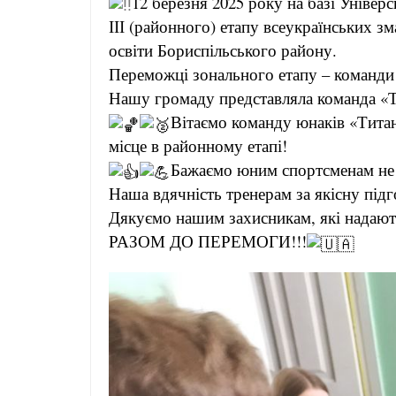
12 березня 2025 року на базі Універс
ІІІ (районного) етапу всеукраїнських зм
освіти Бориспільського району.
Переможці зонального етапу – команди Б
Нашу громаду представляла команда «Т
Вітаємо команду юнаків «Тита
місце в районному етапі!
Бажаємо юним спортсменам не 
Наша вдячність тренерам за якісну під
Дякуємо нашим захисникам, які надають
РАЗОМ ДО ПЕРЕМОГИ!!!