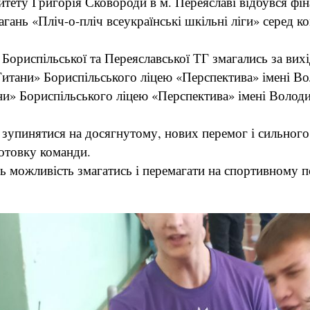
итету Григорія Сковороди в м. Переяславі відбувся фіна
агань «Пліч-о-пліч всеукраїнські шкільні ліги» серед к
ориспільської та Переяславської ТГ змагались за вихі
итани» Бориспільського ліцею «Перспектива» імені 
ни» Бориспільського ліцею «Перспектива» імені Волод
зупинятися на досягнутому, нових перемог і сильного
готовку команди.
 можливість змагатись і перемагати на спортивному п