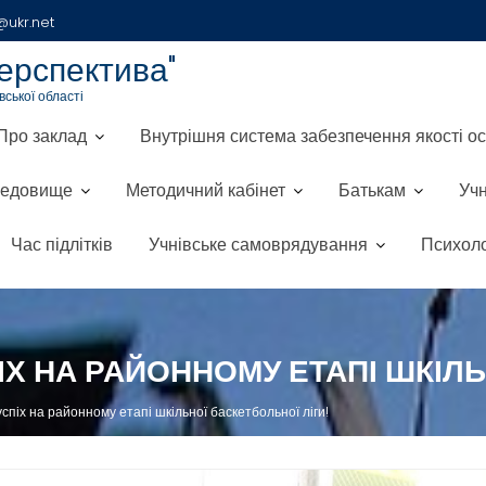
ukr.net
ерспектива"
ської області
Про заклад
Внутрішня система забезпечення якості ос
редовище
Методичний кабінет
Батькам
Уч
Час підлітків
Учнівське самоврядування
Психоло
ПІХ НА РАЙОННОМУ ЕТАПІ ШКІЛ
успіх на районному етапі шкільної баскетбольної ліги!