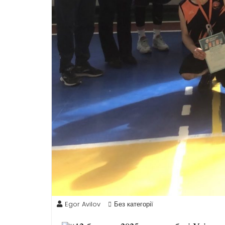
Egor Avilov
Без категорії