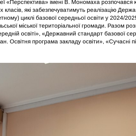
еї «Перспектива» імені В. Мономаха розпочався к
7-х класів, які забезпечуватимуть реалізацію Дер
тному) циклі базової середньої освіти у 2024/20
льської міської територіальної громади. Разом роз
середній освіті», «Державний стандарт базової сер
н. Освітня програма закладу освіти», «Сучасні п