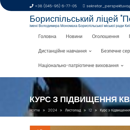
+38 (045-95) 6-77-05
sekretar_perspektuva@
Бориспільський ліцей "П
імені Володимира Мономаха Бориспільської міської ради Київ
Головна
Новини
Оголошення
Дистанційне навчання
Безпечне се
Національно-патріотичне виховання
КУРС З ПІДВИЩЕННЯ КВ
Home
2024
Листопад
12
Курс з підвищення