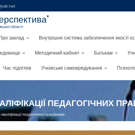
ukr.net
ерспектива"
ської області
Про заклад
Внутрішня система забезпечення якості ос
редовище
Методичний кабінет
Батькам
Уч
Час підлітків
Учнівське самоврядування
Психоло
АЛІФІКАЦІЇ ПЕДАГОГІЧНИХ ПРА
 кваліфікації педагогічних працівників