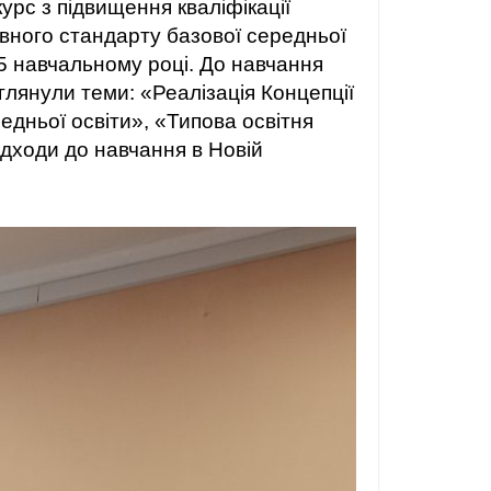
урс з підвищення кваліфікації
жавного стандарту базової середньої
25 навчальному році. До навчання
глянули теми: «Реалізація Концепції
едньої освіти», «Типова освітня
ідходи до навчання в Новій