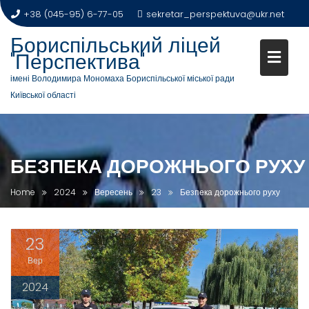
+38 (045-95) 6-77-05
sekretar_perspektuva@ukr.net
Бориспільський ліцей
"Перспектива"
імені Володимира Мономаха Бориспільської міської ради
Київської області
БЕЗПЕКА ДОРОЖНЬОГО РУХУ
Home
2024
Вересень
23
Безпека дорожнього руху
23
Вер
2024