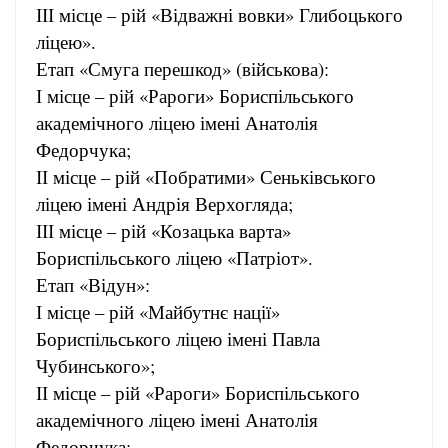
ІІІ місце – рій «Відважні вовки» Глибоцького
ліцею».
Етап «Смуга перешкод» (військова):
І місце – рій «Рароги» Бориспільського
академічного ліцею імені Анатолія
Федорчука;
ІІ місце – рій «Побратими» Сеньківського
ліцею імені Андрія Верхогляда;
ІІІ місце – рій «Козацька варта»
Бориспільського ліцею «Патріот».
Етап «Відун»:
І місце – рій «Майбутнє нації»
Бориспільського ліцею імені Павла
Чубинського»;
ІІ місце – рій «Рароги» Бориспільського
академічного ліцею імені Анатолія
Федорчука;