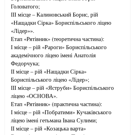
Головатого;
ІІІ місце – Калиновський Борис, рій
«Нащадки Сірка» Бориспільського ліцею
«Лідер»».
Етап «Рятівник» (теоретична частина):
І місце – рій «Рароги» Бориспільського
академічного ліцею імені Анатолія
Федорчука;
ІІ місце – рій «Нащадки Сірка»
Бориспільського ліцею «Лідер»;
ІІІ місце – рій «Яструби» Бориспільського
ліцею «ОСНОВА».
Етап «Рятівник» (практична частина):
І місце – рій «Побратими» Кучаківського
ліцею імені гетьмана Івана Сулими;
ІІ місце – рій «Козацька варта»