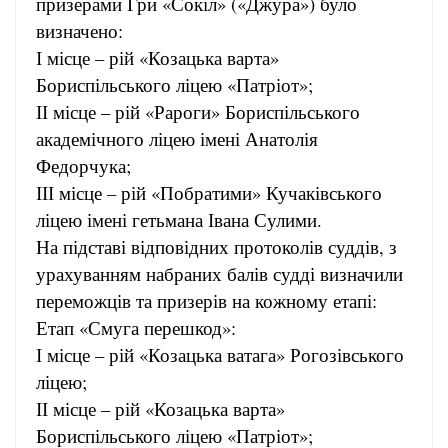
призерами Гри «Сокіл» («Джура») було
визначено:
І місце – рій «Козацька варта»
Бориспільського ліцею «Патріот»;
ІІ місце – рій «Рароги» Бориспільського
академічного ліцею імені Анатолія
Федорчука;
ІІІ місце – рій «Побратими» Кучаківського
ліцею імені гетьмана Івана Сулими.
На підставі відповідних протоколів суддів, з
урахуванням набраних балів судді визначили
переможців та призерів на кожному етапі:
Етап «Смуга перешкод»:
І місце – рій «Козацька ватага» Рогозівського
ліцею;
ІІ місце – рій «Козацька варта»
Бориспільського ліцею «Патріот»;