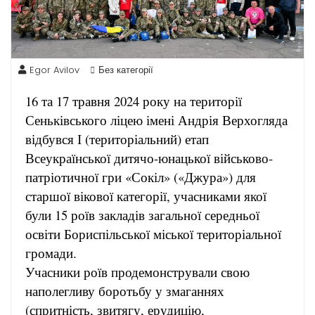
Egor Avilov
Без категорії
16 та 17 травня 2024 року на території
Сеньківського ліцею імені Андрія Верхогляда
відбувся І (територіальний) етап
Всеукраїнської дитячо-юнацької військово-
патріотичної гри «Сокіл» («Джура») для
старшої вікової категорії, учасниками якої
були 15 роїв закладів загальної середньої
освіти Бориспільської міської територіальної
громади.
Учасники роїв продемонстрували свою
наполегливу боротьбу у змаганнях
(спритність, звитягу, ерудицію,