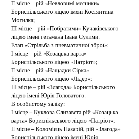
ІІ місце – рій «Невловимі месники»
Бориспільського ліцею імені Костянтина
Могилка;
ІІІ місце – рій «Побратими» Кучаківського
ліцею імені гетьмана Івана Сулими.
Етап «Стрільба з пневматичної зброї»:
І місце – рій «Козацька варта»
Бориспільського ліцею «Патріот»;
ІІ місце – рій «Нащадки Сірка»
Бориспільського ліцею «Лідер»;
ІІІ місце – рій «Злагода» Бориспільського
ліцею імені Юрія Головатого.
В особистому заліку:
І місце – Куклова Єлизавета рій «Козацька
варта» Бориспільського ліцею «Патріот»;
ІІ місце – Коломієць Назарій, рій «Злагода»
Бориспільського ліцею імені Юрія