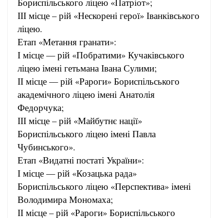
Бориспільського ліцею «Патріот»;
ІІІ місце – рій «Нескорені герої» Іванківського
ліцею.
Етап «Метання гранати»:
І місце –– рій «Побратими» Кучаківського
ліцею імені гетьмана Івана Сулими;
ІІ місце –– рій «Рароги» Бориспільського
академічного ліцею імені Анатолія
Федорчука;
ІІІ місце – рій «Майбутнє нації»
Бориспільського ліцею імені Павла
Чубинського».
Етап «Видатні постаті України»:
І місце –– рій «Козацька рада»
Бориспільського ліцею «Перспектива» імені
Володимира Мономаха;
ІІ місце – рій «Рароги» Бориспільського