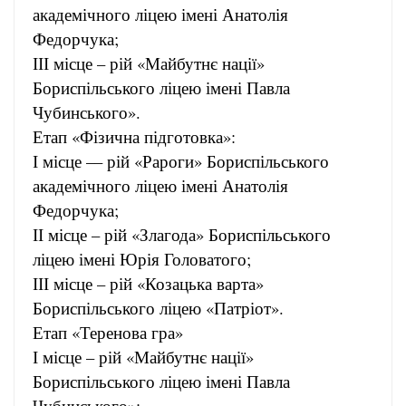
академічного ліцею імені Анатолія
Федорчука;
ІІІ місце – рій «Майбутнє нації»
Бориспільського ліцею імені Павла
Чубинського».
Етап «Фізична підготовка»:
І місце –– рій «Рароги» Бориспільського
академічного ліцею імені Анатолія
Федорчука;
ІІ місце – рій «Злагода» Бориспільського
ліцею імені Юрія Головатого;
ІІІ місце – рій «Козацька варта»
Бориспільського ліцею «Патріот».
Етап «Теренова гра»
І місце – рій «Майбутнє нації»
Бориспільського ліцею імені Павла
Чубинського»;