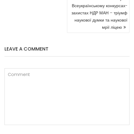
Всеукраїнському конкурсах-
захистах НДР МАН – тріумф
наукової думки та наукової
мрії ліцею
LEAVE A COMMENT