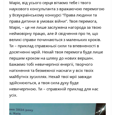
Маріє, від усього серця вітаємо тебе і твого
наукового консультанта з вражаючою перемогою
у Всеукраїнському конкурсі “Права людини та
права дитини в умовах війни”. Твоя перемога,
Маріє, – це не лише заслужена нагорода за твою
неймовірну працю, але й свідчення про те, що
великі справи починаються з маленьких кроків.
Ти – приклад справжньої сили та впевненості в
досягненні мрій. Нехай твоя перемога буде лише
першим кроком на шляху до нових вершин.
Бажаємо тобі невичерпної енергії, творчого
натхнення та безмежної наснаги у всіх твоїх
майбутніх зусиллях. Нехай твої мрії завжди
здійснюються, а твоя сила духу буде
невичерпною. Ти – справжній приклад для нас
усіх.