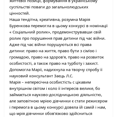
життєвої позиції, формування в українському
суспільстві поваги до загальнолюдських
цінностей.
Наша тендітна, креативна, розумна Марія
Буренкова перемогла в цьому конкурсі в номінації
« Соціальний ролик», продемонструвавши свій
ролик про порушення прав дитини під час війни.
Адже під час війни порушуються всі права
дитини: право на життя, право бути з сім’єю і
громадою, право на здоров’я, право на розвиток
особистості, а також право на турботу і захист.
Допомогла Марії, надихнула на творчу спробу її
науковий консультант Заєць Л.С.
Марія – непересічна особистість с цікавим
внутрішнім світом і коло її інтересів велике, бо
займається науково-дослідницькою діяльністю,
але заповітною мрією дівчинки є стати режисером
і перемога в цьому конкурсі довела їй самій і нам,
що мрія дівчинки обов’язково здійсниться