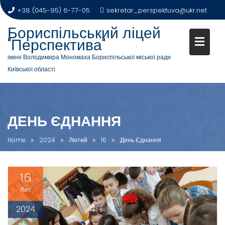
+38 (045-95) 6-77-05
sekretar_perspektuva@ukr.net
Бориспільський ліцей
"Перспектива"
імені Володимира Мономаха Бориспільської міської ради
Київської області
ДЕНЬ ЄДНАННЯ
Home
2024
Лютий
16
День Єднання
16
Лют
2024