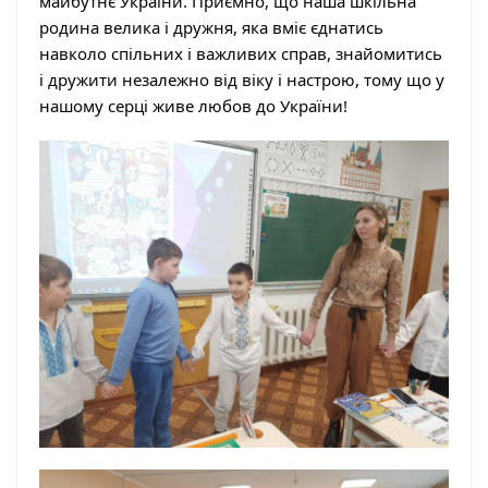
майбутнє України. Приємно, що наша шкільна
родина велика і дружня, яка вміє єднатись
навколо спільних і важливих справ, знайомитись
і дружити незалежно від віку і настрою, тому що у
нашому серці живе любов до України!