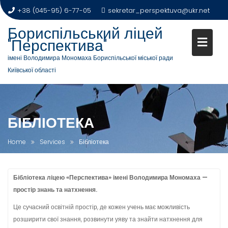
Skip
+38 (045-95) 6-77-05
sekretar_perspektuva@ukr.net
to
Бориспільський ліцей
content
"Перспектива"
імені Володимира Мономаха Бориспільської міської ради
Київської області
БІБЛІОТЕКА
Home
Services
Бібліотека
Бібліотека ліцею «Перспектива» імені Володимира Мономаха —
простір знань та натхнення.
Це сучасний освітній простір, де кожен учень має можливість
розширити свої знання, розвинути уяву та знайти натхнення для