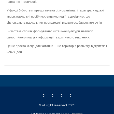
навчання і творчості.
У фонді бібліотеки представлена різноманітна література: художні
твори, навчальні посібники, енциклопедії та довідники, що
відповідають навчальним програмам і віковим особливостям учнів.
Бібліотека сприяє формуванню читацької культури, навичок
самостійного пошуку інформації та критичного мислення.
Це не просто місце для читання — це територія розвитку, відкриттів і
нових ідей.
© All right reserved 2023
Education Base by
Acme Themes