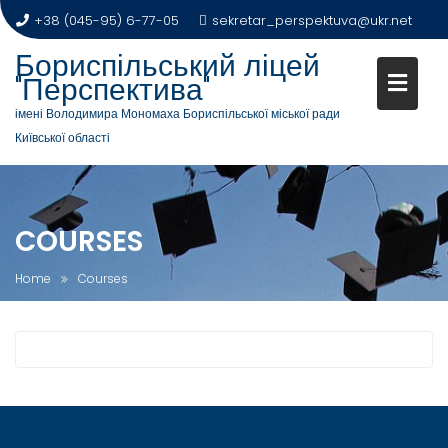
Skip
+38 (045-95) 6-77-05
sekretar_perspektuva@ukr.net
to
Бориспільський ліцей
content
"Перспектива"
імені Володимира Мономаха Бориспільської міської ради
Київської області
COURSES
Home
Courses