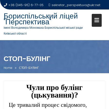
+38 (045-95) 6-77-05
sekretar_perspektuva@ukr.net
Бориспільський ліцей
"Перспектива"
імені Володимира Мономаха Бориспільської міської ради
Київської області
СТОП-БУЛІНГ
Home
СТОП-БУЛІНГ
Чули про булінг
(цькування)?
Це тривалий процес свідомого,