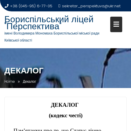
+38 (045-95) 6-77-05
sekretar_perspektuva@ukr.net
Бориспільський ліцей
"Перспектива"
імені Володимира Мономаха Бориспільської міської ради
Київської області
ДЕКАЛОГ
Home
Декалог
ДЕКАЛОГ
(кодекс честі)
Пам’ятаючи про те, що Статус ліцею