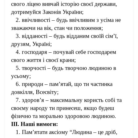
свого ліцею вивчай історію своєї держави,
дотримуйся Законів України;
2. ввічливості – будь ввічливим з усіма не
зважаючи на вік, стан чи положення;
3. відданості – будь відданим своїй сім’ї,
друзям, Україні;
4. господаря – почувай себе господарем
свого життя і своєї крани;
5. творчості – будь творчою людиною в
усьому;
6. природи – пам’ятай, що ти частинка
довкілля, Всесвіту;
7. здоров’я – максимальну користь собі та
своєму народу ти принесеш, якщо будеш
фізично та морально здоровою людиною.
III. Наші вимоги:
1. Пам’ятати аксіому “Людина – це дріб,