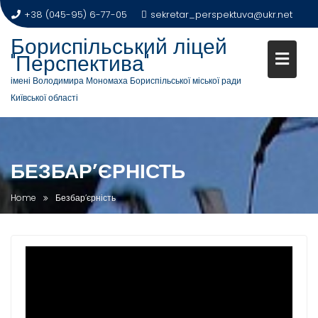
+38 (045-95) 6-77-05
sekretar_perspektuva@ukr.net
Бориспільський ліцей
"Перспектива"
імені Володимира Мономаха Бориспільської міської ради
Київської області
БЕЗБАР’ЄРНІСТЬ
Home
Безбар’єрність